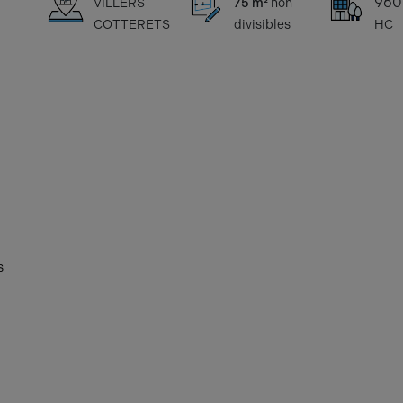
960
VILLERS
75 m²
non
COTTERETS
divisibles
HC
s