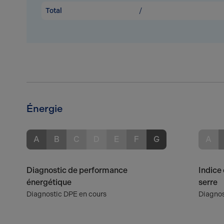
Total
/
Énergie
A
B
C
D
E
F
G
A
Diagnostic de performance
Indice 
énergétique
serre
Diagnostic DPE en cours
Diagnos