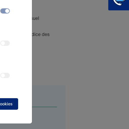
 du loyer
Mensuel
e
 annuelle
ILC Indice des
Commerciaux
9 ans
Surface
(m²)
cookies
75