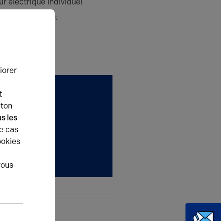
 électrique individuel
elage et parquet
 RDC : 75 m²
iorer
t
uton
écoute
et vous
s les
herche.
e cas
ookies
ons
vous