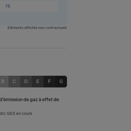
75
Eléments affichés non contractuels
B
C
D
E
F
G
d'émission de gaz à effet de
tic GES en cours