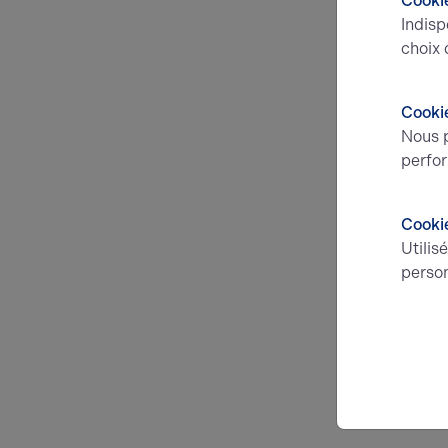
Cookie
Indisp
choix 
Cookie
Nous p
perfor
Cooki
Utilis
person