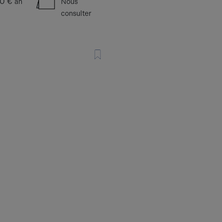
0 €
an
Nous
consulter