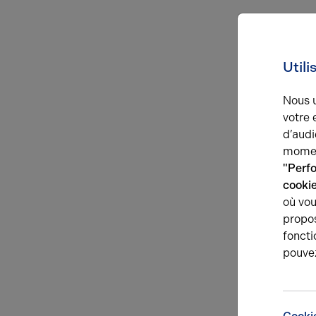
Utili
Nous u
votre 
d’audi
momen
"Perf
cooki
où vou
propos
foncti
pouve