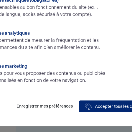
s techniques (obligatoires)
Conditions financières et dispositions
ensables au bon fonctionnement du site (ex. :
de langue, accès sécurisé à votre compte).
Type
Locaux Commerciaux
Paiement
d'avanc
s analytiques
Dépôt de garantie
2 mois de loyer
Révision
ermettent de mesurer la fréquentation et les
HT/HC
Loyers 
mances du site afin d’en améliorer le contenu.
Impot foncier
1500 € Base 2023
Bail
3-6-
Honoraires location
15% HT du loyer
es marketing
annuel en principal HT / HC à la
és pour vous proposer des contenus ou publicités
charge du preneur
nalisés en fonction de votre navigation.
Étage
Type
Enregistrer mes préférences
Accepter tous les 
RDC
Locaux Commerciaux