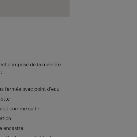
 est composé de la manière
:
s fermés avec point d'eau
nette
quipé comme suit :
ation
e encastré