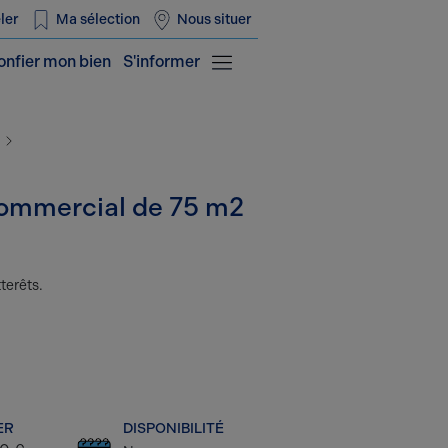
ler
Ma sélection
Nous situer
onfier mon bien
S'informer
 commercial de 75 m2
terêts.
ER
DISPONIBILITÉ