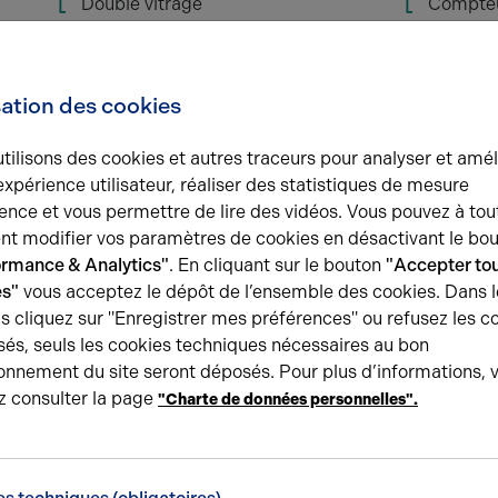
Double vitrage
Compteur
Chauffage chaudière à gaz
Sol carr
Parking zone bleue et parking
Surface
gratuit à proximité
sation des cookies
tilisons des cookies et autres traceurs pour analyser et amél
expérience utilisateur, réaliser des statistiques de mesure
Une question ?
ence et vous permettre de lire des vidéos. Vous pouvez à tou
t modifier vos paramètres de cookies en désactivant le bo
L’équipe Arthur Loyd Aisne est
à votre 
ormance & Analytics"
. En cliquant sur le bouton
"Accepter tou
accompagne le long de votre rec
es"
vous acceptez le dépôt de l’ensemble des cookies. Dans l
s cliquez sur "Enregistrer mes préférences" ou refusez les c
és, seuls les cookies techniques nécessaires au bon
Demander plus d'informati
onnement du site seront déposés. Pour plus d’informations, 
z consulter la page
"Charte de données personnelles".