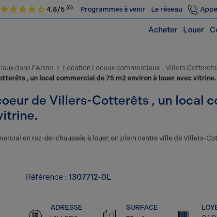
(6)
4.8/5
Programmes à venir
Le réseau
Appe
Acheter
Louer
C
aux dans l'Aisne
Location Locaux commerciaux - Villers Cotterets
tterêts , un local commercial de 75 m2 environ à louer avec vitrine.
coeur de Villers-Cotterêts , un local
itrine.
rcial en rez-de-chaussée à louer, en plein centre ville de Villers-Cot
Référence :
1307712-0L
ADRESSE
SURFACE
LOY