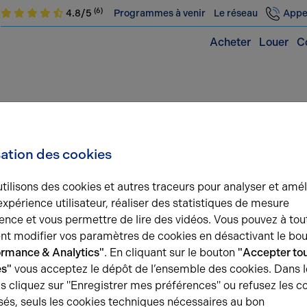
(6)
4.8/5
Programmes à venir
Le réseau
Appe
Acheter
Louer
C
bilier
sation des cookies
tilisons des cookies et autres traceurs pour analyser et amél
expérience utilisateur, réaliser des statistiques de mesure
ence et vous permettre de lire des vidéos. Vous pouvez à tou
t modifier vos paramètres de cookies en désactivant le bo
ormance & Analytics"
. En cliquant sur le bouton
"Accepter tou
es"
vous acceptez le dépôt de l’ensemble des cookies. Dans l
s cliquez sur "Enregistrer mes préférences" ou refusez les c
és, seuls les cookies techniques nécessaires au bon
1 / 6