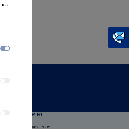
vous
Métiers
rthur
Transaction