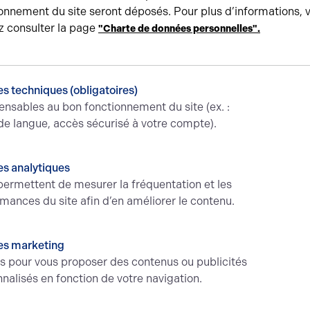
onnement du site seront déposés. Pour plus d’informations, 
z consulter la page
"Charte de données personnelles".
in
s techniques (obligatoires)
-
ensables au bon fonctionnement du site (ex. :
de langue, accès sécurisé à votre compte).
s analytiques
ermettent de mesurer la fréquentation et les
BERRY'S
mances du site afin d’en améliorer le contenu.
e
Acteur incontournable de la
gestion de vos biens
es marketing
és pour vous proposer des contenus ou publicités
ce
A propos
nalisés en fonction de votre navigation.
ion bureaux
Le réseau A