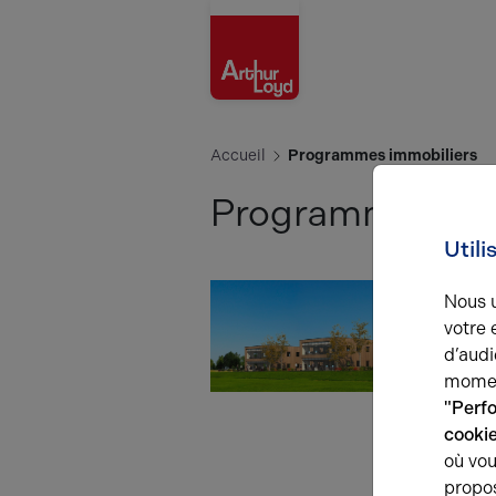
Aisne
Accueil
Programmes immobiliers
Programme immo
Utili
Nous u
votre 
d’audi
momen
"Perf
cooki
où vou
propos