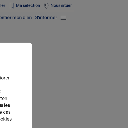
ler
Ma sélection
Nous situer
onfier mon bien
S'informer
iorer
t
uton
s les
e cas
ookies