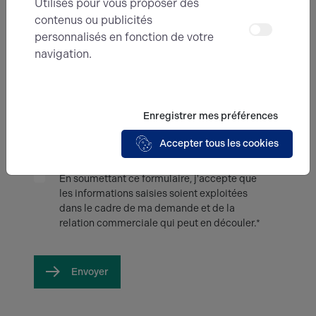
Utilisés pour vous proposer des
contenus ou publicités
personnalisés en fonction de votre
Message
navigation.
Enregistrer mes préférences
Accepter tous les cookies
En soumettant ce formulaire, j'accepte que
les informations saisies soient exploitées
dans le cadre de ma demande et de la
relation commerciale qui peut en découler.*
Envoyer