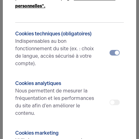
personnelles".
Nous avons hâte de vous lire,
prenez contact !
Nom*
Cookies techniques (obligatoires)
Indispensables au bon
fonctionnement du site (ex. : choix
de langue, accès sécurisé à votre
Prénom*
compte).
Cookies analytiques
E-mail*
Nous permettent de mesurer la
fréquentation et les performances
du site afin d’en améliorer le
N° de téléphone*
contenu.
Cookies marketing
Type d'offre