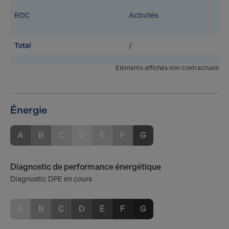
RDC
Activités
Total
/
Eléments affichés non contractuels
Énergie
A
B
C
D
E
F
G
Diagnostic de performance énergétique
Diagnostic DPE en cours
A
B
C
D
E
F
G