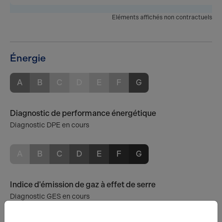
Eléments affichés non contractuels
Énergie
A
B
C
D
E
F
G
Diagnostic de performance énergétique
Diagnostic DPE en cours
A
B
C
D
E
F
G
Indice d'émission de gaz à effet de serre
Diagnostic GES en cours