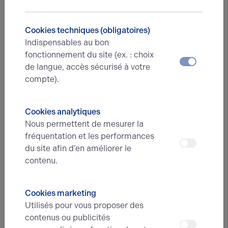
Nom*
Cookies techniques (obligatoires)
Indispensables au bon
Prénom*
fonctionnement du site (ex. : choix
de langue, accès sécurisé à votre
compte).
E-mail*
Cookies analytiques
Nous permettent de mesurer la
N° de téléphone*
fréquentation et les performances
du site afin d’en améliorer le
contenu.
Type d'offre
Cookies marketing
Utilisés pour vous proposer des
Message
contenus ou publicités