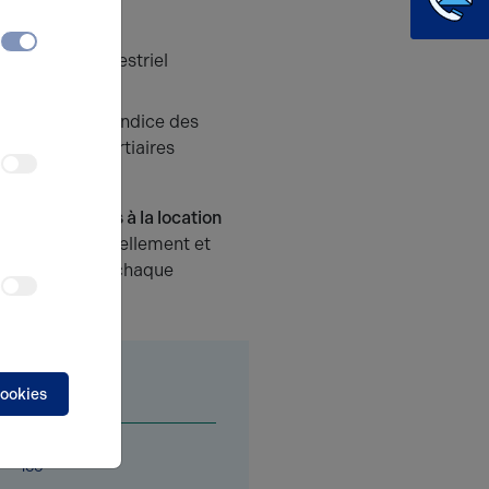
 du loyer
Trimestriel
e
 annuelle
ILAT Indice des
es Activités Tertiaires
9 ans
s particulières à la location
yable trimestriellement et
 le 1er jour de chaque
 civil.
Surface
(m²)
cookies
136