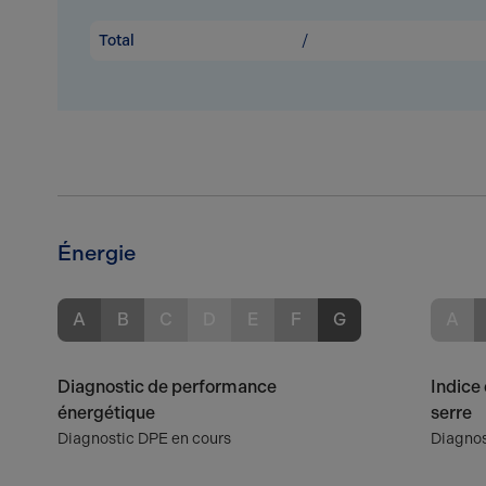
Total
/
Énergie
A
B
C
D
E
F
G
A
Diagnostic de performance
Indice 
énergétique
serre
Diagnostic DPE en cours
Diagnos