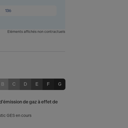
136
Eléments affichés non contractuels
B
C
D
E
F
G
d'émission de gaz à effet de
tic GES en cours