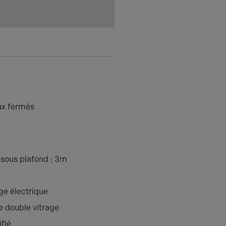
ux fermés
sous plafond : 3m
e électrique
e double vitrage
ifié