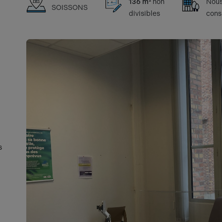
136 m²
non
Nou
SOISSONS
divisibles
cons
s