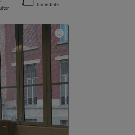
s
Immédiate
ulter