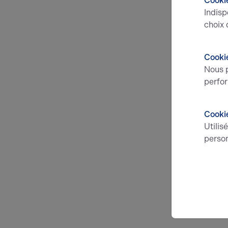
Cookie
Indisp
choix 
Cookie
Nous p
perfor
Cooki
Utilis
person