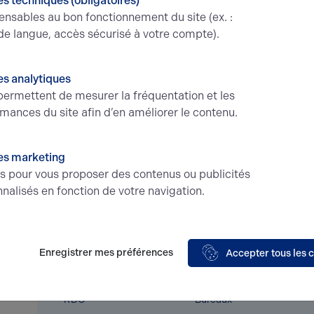
s techniques (obligatoires)
ensables au bon fonctionnement du site (ex. :
de langue, accès sécurisé à votre compte).
Type
Bureaux
Paiement
d'avanc
Dépôt de garantie
3 mois de loyer
Révision
s analytiques
HT/HC
Loyers d
ermettent de mesurer la fréquentation et les
mances du site afin d’en améliorer le contenu.
Impot foncier
1475 € Base 2023
Bail
3-6-
Honoraires location
15% HT du loyer
Condition
annuel en principal HT / HC à la
Loyer pa
es marketing
charge du preneur
d'avance
és pour vous proposer des contenus ou publicités
trimestre
nalisés en fonction de votre navigation.
Enregistrer mes préférences
Étage
Type
Accepter tous les 
RDC
Bureaux