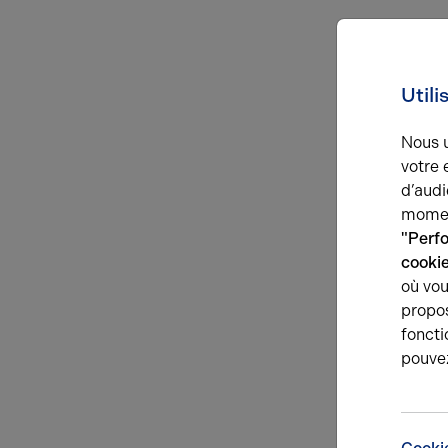
Utili
Nous u
votre 
d’audi
momen
"Perf
cooki
où vou
propos
foncti
pouve