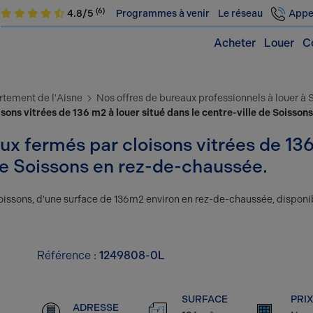
(6)
4.8/5
Programmes à venir
Le réseau
Appe
Acheter
Louer
C
rtement de l'Aisne
Nos offres de bureaux professionnels à louer à 
ons vitrées de 136 m2 à louer situé dans le centre-ville de Soisson
x fermés par cloisons vitrées de 136
 de Soissons en rez-de-chaussée.
 Soissons, d'une surface de 136m2 environ en rez-de-chaussée, dispon
Référence :
1249808-0L
SURFACE
PRIX
ADRESSE