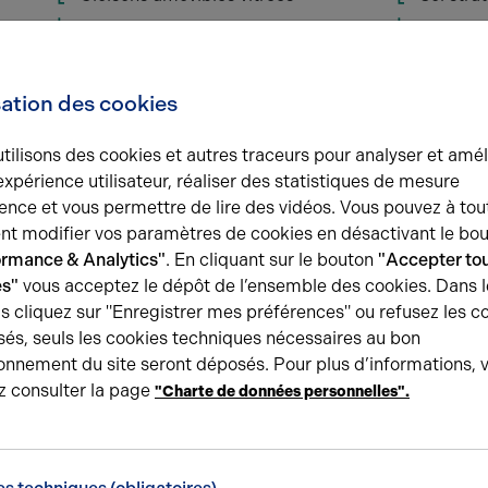
Installation de sanitaires par le
Réserve
bailleur
Surface RDC : 0 m²
sation des cookies
tilisons des cookies et autres traceurs pour analyser et amél
expérience utilisateur, réaliser des statistiques de mesure
Une question ?
ence et vous permettre de lire des vidéos. Vous pouvez à tou
t modifier vos paramètres de cookies en désactivant le bo
L’équipe Arthur Loyd Aisne est
à votre 
ormance & Analytics"
. En cliquant sur le bouton
"Accepter tou
accompagne le long de votre rec
es"
vous acceptez le dépôt de l’ensemble des cookies. Dans l
s cliquez sur "Enregistrer mes préférences" ou refusez les c
Demander plus d'informati
és, seuls les cookies techniques nécessaires au bon
onnement du site seront déposés. Pour plus d’informations, 
z consulter la page
"Charte de données personnelles".
Conditions financières et dispositions