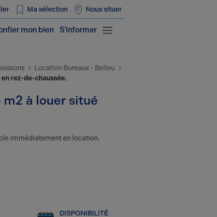
ler
Ma sélection
Nous situer
onfier mon bien
S'informer
Soissons
Location Bureaux - Belleu
s en rez-de-chaussée.
 m2 à louer situé
ible immédiatement en location.
DISPONIBILITÉ