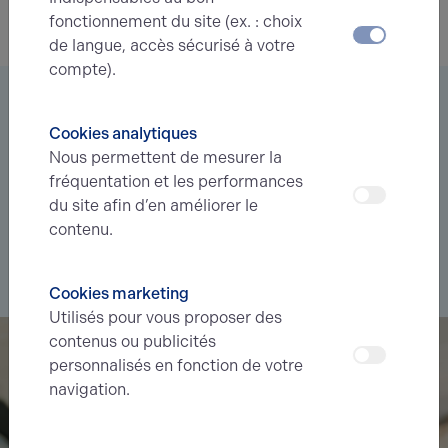
fonctionnement du site (ex. : choix
de langue, accès sécurisé à votre
compte).
Vous êtes à la recherche d’un bien
immobilier ?
Cookies analytiques
Nous permettent de mesurer la
Déléguez votre projet
à nos experts et soyez prévenus des
fréquentation et les performances
nouvelles offres en
avant-première
correspondant à votre
du site afin d’en améliorer le
recherche.
contenu.
Je souhaite déléguer ma recherche
Cookies marketing
Utilisés pour vous proposer des
contenus ou publicités
personnalisés en fonction de votre
navigation.