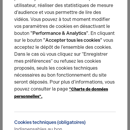
utilisateur, réaliser des statistiques de mesure
20.06.2024
d’audience et vous permettre de lire des
À la découverte du Parc d'Activités Chauny-
vidéos. Vous pouvez à tout moment modifier
Tergnier-La Fère
vos paramètres de cookies en désactivant le
Découvrez les avantages du Parc d'Activités de Chauny-
bouton
"Performance & Analytics"
. En cliquant
Tergnier-La Fère, une zone dynamique entre Paris et
Bruxelles.
sur le bouton
"Accepter tous les cookies"
vous
acceptez le dépôt de l’ensemble des cookies.
Dans le cas où vous cliquez sur "Enregistrer
mes préférences" ou refusez les cookies
proposés, seuls les cookies techniques
Une question ?
nécessaires au bon fonctionnement du site
seront déposés. Pour plus d’informations, vous
Prenez contact avec nos experts pour vous
pouvez consulter la page
"Charte de données
accompagner dans votre projet d’immobilier
personnelles".
d’entreprise.
Je prends contact
Cookies techniques (obligatoires)
Indispensables au bon