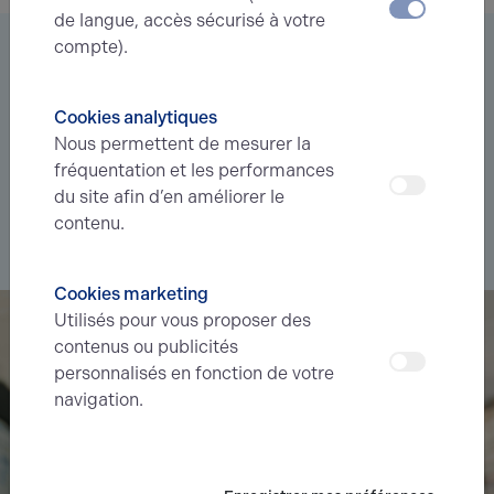
de langue, accès sécurisé à votre
compte).
Vous êtes à la recherche d’un bien
immobilier ?
Cookies analytiques
Déléguez votre projet
à nos experts et soyez prévenus des
Nous permettent de mesurer la
nouvelles offres en
avant-première
correspondant à votre
fréquentation et les performances
recherche.
du site afin d’en améliorer le
contenu.
Je souhaite déléguer ma recherche
Cookies marketing
Utilisés pour vous proposer des
contenus ou publicités
personnalisés en fonction de votre
navigation.