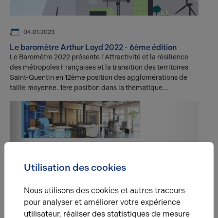
04.01.2023
Le baromètre Arthur Loyd 2022 - 6ème édition
Le Baromètre 2022 présente l'Attractivité et la résilience
des métropoles Françaises et la transition des territoires
Saint-Quentin en 12ème position des agglomérations de
taille moyenne. 1ère position dans la thématique
"Immobilier tertiaire et accueil des entreprises"
Utilisation des cookies
22.06.2022
Nous utilisons des cookies et autres traceurs
La dernière édition de notre paquette Carré Rouge
pour analyser et améliorer votre expérience
est disponible
utilisateur, réaliser des statistiques de mesure
Retrouvez la dernière édition de notre plaquette Carré