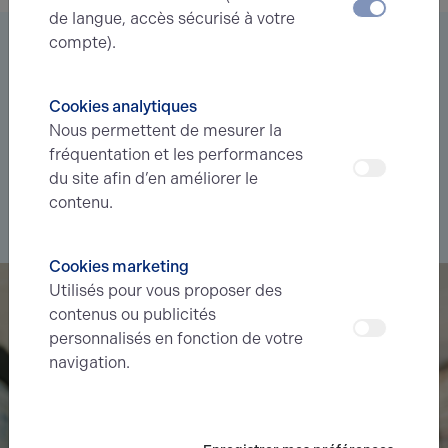
de langue, accès sécurisé à votre
compte).
Vous êtes à la recherche d’un bien
immobilier ?
Cookies analytiques
Déléguez votre projet
à nos experts et soyez prévenus des
Nous permettent de mesurer la
nouvelles offres en
avant-première
correspondant à votre
fréquentation et les performances
recherche.
du site afin d’en améliorer le
contenu.
Je souhaite déléguer ma recherche
Cookies marketing
Utilisés pour vous proposer des
contenus ou publicités
personnalisés en fonction de votre
navigation.