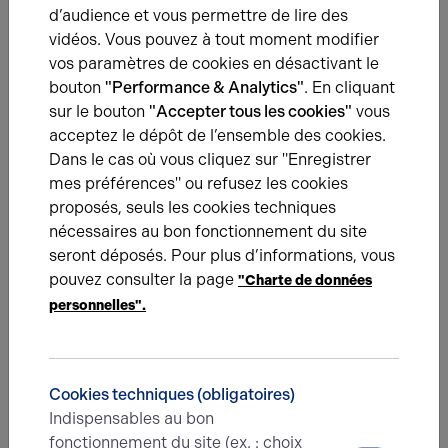
d’audience et vous permettre de lire des
Rouge: chiffres et points marchés, présentations de zones
vidéos. Vous pouvez à tout moment modifier
d’activités, actualités sur l’immobilier d’entreprise,
sélection d’offres de bureaux, locaux d’activité et locaux
vos paramètres de cookies en désactivant le
commerciaux...
bouton
"Performance & Analytics"
. En cliquant
sur le bouton
"Accepter tous les cookies"
vous
acceptez le dépôt de l’ensemble des cookies.
Dans le cas où vous cliquez sur "Enregistrer
Une question ?
mes préférences" ou refusez les cookies
proposés, seuls les cookies techniques
Prenez contact avec nos experts pour vous
nécessaires au bon fonctionnement du site
accompagner dans votre projet d’immobilier
seront déposés. Pour plus d’informations, vous
d’entreprise.
pouvez consulter la page
"Charte de données
personnelles".
Je prends contact
Cookies techniques (obligatoires)
Indispensables au bon
fonctionnement du site (ex. : choix