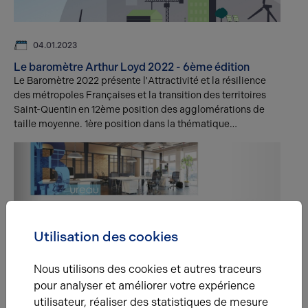
04.01.2023
Le baromètre Arthur Loyd 2022 - 6ème édition
Le Baromètre 2022 présente l'Attractivité et la résilience
des métropoles Françaises et la transition des territoires
Saint-Quentin en 12ème position des agglomérations de
taille moyenne. 1ère position dans la thématique
"Immobilier tertiaire et accueil des entreprises"
Utilisation des cookies
22.06.2022
Nous utilisons des cookies et autres traceurs
La dernière édition de notre paquette Carré Rouge
pour analyser et améliorer votre expérience
est disponible
utilisateur, réaliser des statistiques de mesure
Retrouvez la dernière édition de notre plaquette Carré