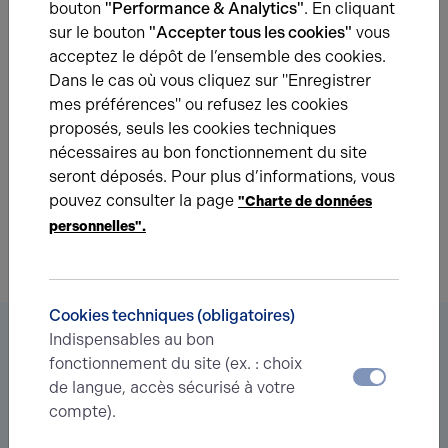
bouton
"Performance & Analytics"
. En cliquant
sur le bouton
"Accepter tous les cookies"
vous
Une question ?
acceptez le dépôt de l’ensemble des cookies.
Dans le cas où vous cliquez sur "Enregistrer
Prenez contact avec nos experts pour vous
mes préférences" ou refusez les cookies
accompagner dans votre projet d’immobilier
proposés, seuls les cookies techniques
d’entreprise.
nécessaires au bon fonctionnement du site
seront déposés. Pour plus d’informations, vous
Je prends contact
pouvez consulter la page
"Charte de données
personnelles".
Cookies techniques (obligatoires)
Vous êtes à la recherche d’un bien
Indispensables au bon
fonctionnement du site (ex. : choix
immobilier ?
de langue, accès sécurisé à votre
compte).
Déléguez votre projet
à nos experts et soyez prévenus des
nouvelles offres en
avant-première
correspondant à votre