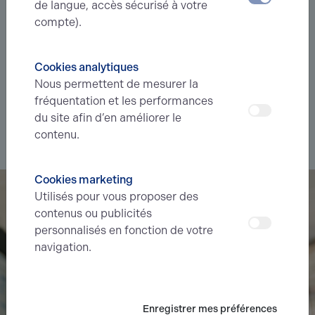
de langue, accès sécurisé à votre
Vous êtes à la recherche d’un bien
compte).
immobilier ?
Cookies analytiques
Déléguez votre projet
à nos experts et soyez prévenus des
Nous permettent de mesurer la
nouvelles offres en
avant-première
correspondant à votre
fréquentation et les performances
recherche.
du site afin d’en améliorer le
contenu.
Je souhaite déléguer ma recherche
Cookies marketing
Utilisés pour vous proposer des
contenus ou publicités
personnalisés en fonction de votre
navigation.
Enregistrer mes préférences