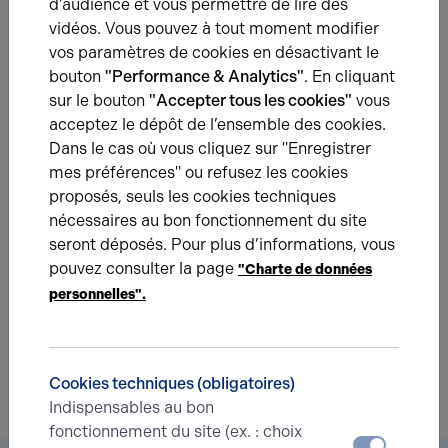
d’audience et vous permettre de lire des
vidéos. Vous pouvez à tout moment modifier
01.12.2023
vos paramètres de cookies en désactivant le
Benoit Audition dans la galerie marchande Auchan
bouton
"Performance & Analytics"
. En cliquant
sur le bouton
"Accepter tous les cookies"
vous
acceptez le dépôt de l’ensemble des cookies.
Dans le cas où vous cliquez sur "Enregistrer
mes préférences" ou refusez les cookies
Une question ?
proposés, seuls les cookies techniques
Prenez contact avec nos experts pour vous
nécessaires au bon fonctionnement du site
accompagner dans votre projet d’immobilier
seront déposés. Pour plus d’informations, vous
d’entreprise.
pouvez consulter la page
"Charte de données
personnelles".
Je prends contact
Cookies techniques (obligatoires)
Indispensables au bon
fonctionnement du site (ex. : choix