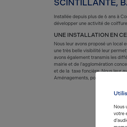
SCINTILLANTE, 
Installée depuis plus de 6 ans à Co
développer une activité de coiffure
UNE INSTALLATION EN C
Nous leur avons proposé un local e
une très belle visibilité leur perme
avons également transmis les diffé
mairie et de l'agglomération conc
et de la taxe foncière. Nous leur 
Aménagements, pour l'aménagemen
Utili
Nous u
votre 
d’audi