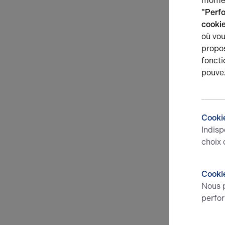
momen
"Perf
cooki
où vou
propos
foncti
pouve
Cookie
Indisp
choix 
Cookie
Nous p
perfor