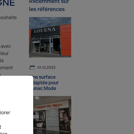
GNE
Récemment sur
les références
souhaite
 avec
 leur
la
gement
01.12.2023
6
Une surface
adaptée pour
Lunac Mode
iorer
t