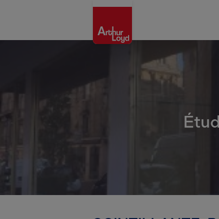
Aisne
Étud