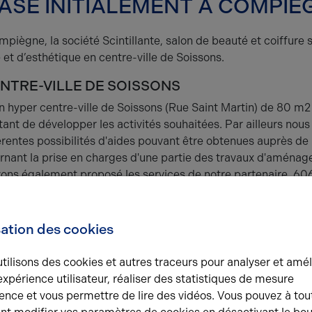
BASÉ INITIALEMENT À COMPIÈ
mpiègne, la société Scintillante, salon de beauté et coiffure 
 et d’esthétique en centre-ville de Soissons.
ENTRE-VILLE DE SOISSONS
n hyper centre-ville de Soissons (Rue Saint Martin) de 80 m2
ttant de développer les activités souhaitées. Par ailleurs nous
rentes possibilités d'aides pouvant être obtenues auprès de 
ernant la prise en charges d'une partie des travaux d'aména
avons également proposé les services de notre partenaire, 60
t intérieur.
sation des cookies
tilisons des cookies et autres traceurs pour analyser et amél
expérience utilisateur, réaliser des statistiques de mesure
ence et vous permettre de lire des vidéos. Vous pouvez à tou