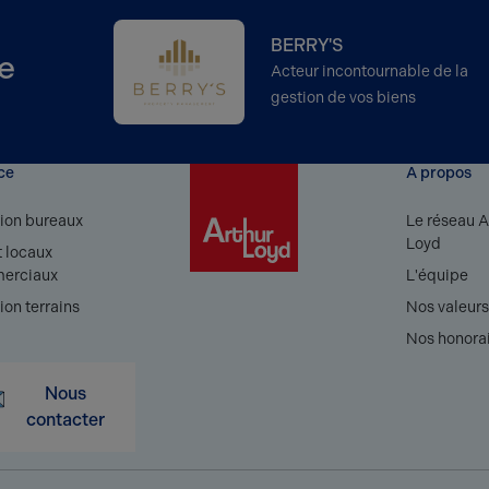
BERRY'S
e
Acteur incontournable de la
gestion de vos biens
ce
A propos
ion bureaux
Le réseau A
Loyd
 locaux
erciaux
L'équipe
ion terrains
Nos valeur
Nos honora
Nous
contacter