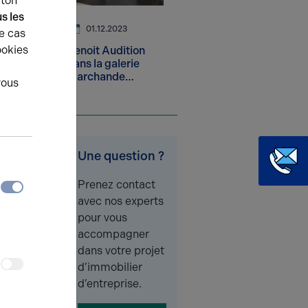
uton
s les
01.12.2023
e cas
ookies
Benoit Audition
dans la galerie
marchande
vous
Auchan
Une question ?
Prenez contact
avec nos experts
pour vous
accompagner
dans votre projet
d’immobilier
d’entreprise.