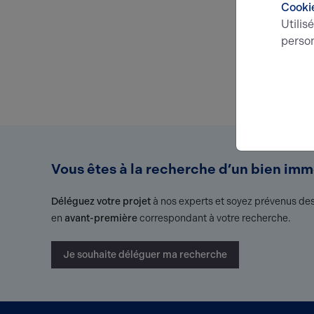
Cooki
Utilis
person
Vous êtes à la recherche d’un bien immo
Déléguez votre projet
à nos experts et soyez prévenus des
en
avant-première
correspondant à votre recherche.
Je souhaite déléguer ma recherche