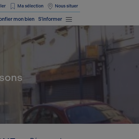
ler
Ma sélection
Nous situer
onfier mon bien
S'informer
ssons