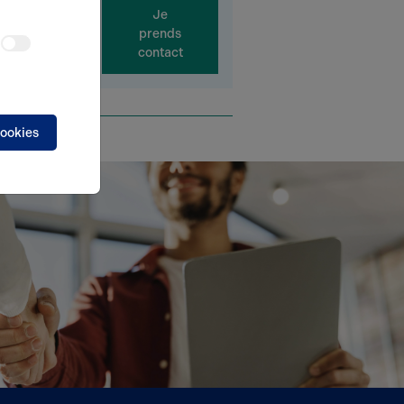
Je
prends
contact
cookies