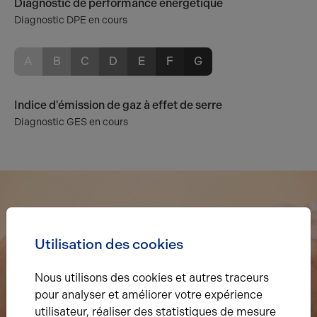
Diagnostic de performance énergétique
Diagnostic DPE en cours
A
B
C
D
E
F
G
Indice d'émission de gaz à effet de serre
Diagnostic GES en cours
Utilisation des cookies
Nous utilisons des cookies et autres traceurs
pour analyser et améliorer votre expérience
utilisateur, réaliser des statistiques de mesure