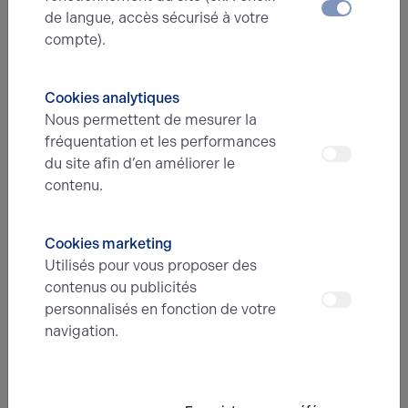
de langue, accès sécurisé à votre
N° de téléphone*
compte).
Cookies analytiques
Type d'offre
Nous permettent de mesurer la
fréquentation et les performances
du site afin d’en améliorer le
Message
contenu.
Cookies marketing
Utilisés pour vous proposer des
contenus ou publicités
personnalisés en fonction de votre
navigation.
En soumettant ce formulaire, j'accepte que
les informations saisies soient exploitées
dans le cadre de ma demande et de la
relation commerciale qui peut en découler.*