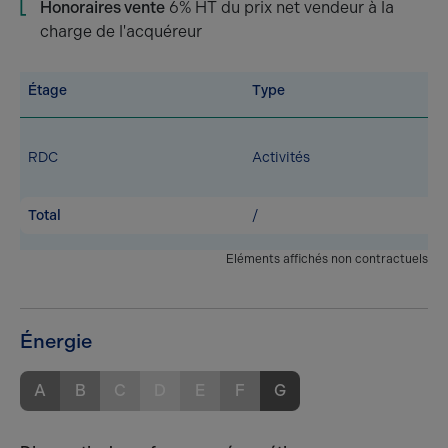
Honoraires vente
6% HT du prix net vendeur à la
charge de l'acquéreur
Étage
Type
RDC
Activités
Total
/
Eléments affichés non contractuels
Énergie
A
B
C
D
E
F
G