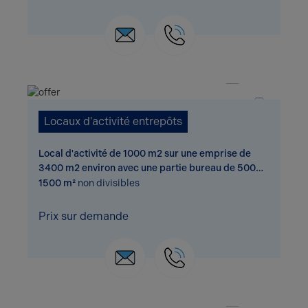
1 / 6
Locaux d'activité entrepôts
Local d'activité de 1000 m2 sur une emprise de
3400 m2 environ avec une partie bureau de 500
m2 en plus, parking VL et accès PL, disponible
1500 m²
non divisibles
immédiatement. Possibilité d'achat de terr...
Prix sur demande
1 / 5