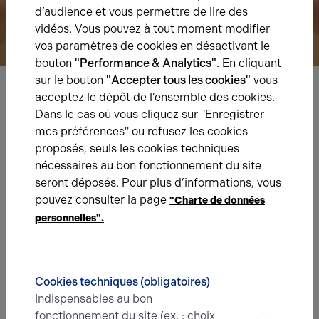
d’audience et vous permettre de lire des
vidéos. Vous pouvez à tout moment modifier
vos paramètres de cookies en désactivant le
bouton
"Performance & Analytics"
. En cliquant
sur le bouton
"Accepter tous les cookies"
vous
acceptez le dépôt de l’ensemble des cookies.
Nous avons hâte de vous lire,
Dans le cas où vous cliquez sur "Enregistrer
prenez contact !
mes préférences" ou refusez les cookies
proposés, seuls les cookies techniques
nécessaires au bon fonctionnement du site
Nom*
seront déposés. Pour plus d’informations, vous
pouvez consulter la page
"Charte de données
personnelles".
Prénom*
Cookies techniques (obligatoires)
E-mail*
Indispensables au bon
fonctionnement du site (ex. : choix