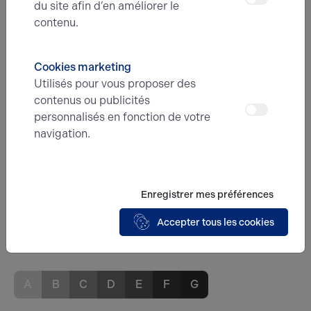
du site afin d’en améliorer le
RDJ
contenu.
Activités
Total
/
Cookies marketing
Utilisés pour vous proposer des
Eléments affichés non contractuels
contenus ou publicités
personnalisés en fonction de votre
navigation.
Énergie
A
B
C
D
E
F
G
Enregistrer mes préférences
Accepter tous les cookies
Diagnostic de performance énergétique
Diagnostic DPE en cours
A
B
C
D
E
F
G