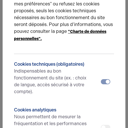
charge de l'acquéreur
mes préférences" ou refusez les cookies
proposés, seuls les cookies techniques
Conditions particulières à la vente
Loyer actuels
nécessaires au bon fonctionnement du site
perçus : - 53.650,80 euros/an Loyer
seront déposés. Pour plus d’informations, vous
complémentaire ponctuel : - 2.200,00
pouvez consulter la page
"Charte de données
euros/mois
personnelles".
Étage
Type
Cookies techniques (obligatoires)
RDC
Activités
Indispensables au bon
fonctionnement du site (ex. : choix
de langue, accès sécurisé à votre
RDC
compte).
Activités
Cookies analytiques
RDC
Activités
Nous permettent de mesurer la
fréquentation et les performances