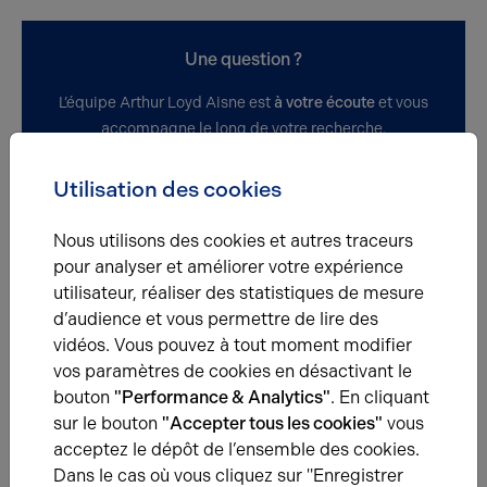
Une question ?
L’équipe Arthur Loyd Aisne est
à votre écoute
et vous
accompagne le long de votre recherche.
Utilisation des cookies
Demander plus d'informations
Nous utilisons des cookies et autres traceurs
pour analyser et améliorer votre expérience
utilisateur, réaliser des statistiques de mesure
Conditions financières et dispositions
d’audience et vous permettre de lire des
vidéos. Vous pouvez à tout moment modifier
Type
Activités
vos paramètres de cookies en désactivant le
bouton
"Performance & Analytics"
. En cliquant
Régime fiscal
Droits de mutation
sur le bouton
"Accepter tous les cookies"
vous
Impot foncier
6705 € /an
acceptez le dépôt de l’ensemble des cookies.
Honoraires vente
6% HT du prix net vendeur à la
Dans le cas où vous cliquez sur "Enregistrer