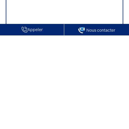
Appeler
Nous contacter
Accueil
Entrepôts à louer dans l'Aisne
Location Locaux d'activité entrepôts - Villers Cotterets
Location Locaux d'activité entrepôts -
Villers Cotterets