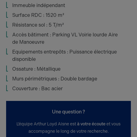
Immeuble indépendant
Surface RDC : 1520 m²
Résistance sol : 5 T/m²
Accès bâtiment : Parking VL Voirie lourde Aire
de Manoeuvre
Equipements entrepôts : Puissance électrique
disponible
Ossature : Métallique
Murs périmétriques : Double bardage
Couverture : Bac acier
Une question ?
L’équipe Arthur Loyd Aisne est
à votre écoute
et vous
accompagne le long de votre recherche.