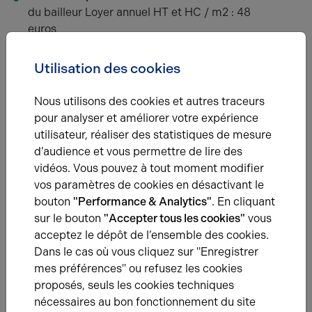
du bailleur Loyer annuel HT et HC / m2 : 48
euros
Utilisation des cookies
Étage
Type
Nous utilisons des cookies et autres traceurs
S;Sol
Activités
pour analyser et améliorer votre expérience
utilisateur, réaliser des statistiques de mesure
d’audience et vous permettre de lire des
vidéos. Vous pouvez à tout moment modifier
RDC
Activités
vos paramètres de cookies en désactivant le
bouton
"Performance & Analytics"
. En cliquant
sur le bouton
"Accepter tous les cookies"
vous
1
Activités
acceptez le dépôt de l’ensemble des cookies.
Dans le cas où vous cliquez sur "Enregistrer
mes préférences" ou refusez les cookies
Total
/
proposés, seuls les cookies techniques
Eléments affichés non contractuels
nécessaires au bon fonctionnement du site