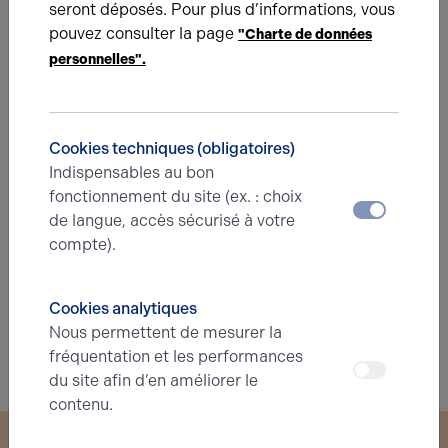
seront déposés. Pour plus d’informations, vous
pouvez consulter la page
"Charte de données
personnelles".
Énergie
A
B
C
D
E
F
G
Cookies techniques (obligatoires)
Indispensables au bon
Diagnostic de performance énergétique
fonctionnement du site (ex. : choix
Diagnostic DPE en cours
de langue, accès sécurisé à votre
compte).
A
B
C
D
E
F
G
Cookies analytiques
Indice d'émission de gaz à effet de serre
Nous permettent de mesurer la
Diagnostic GES en cours
fréquentation et les performances
du site afin d’en améliorer le
contenu.